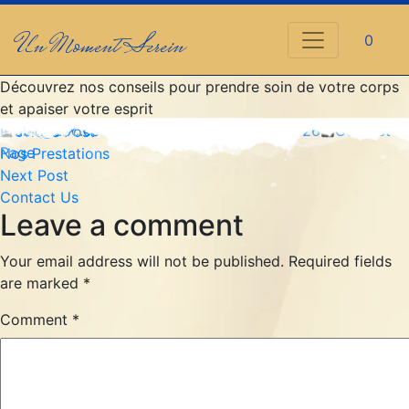
Un Moment Serein
0
Découvrez nos conseils pour prendre soin de votre corps
et apaiser votre esprit
Post
Posted
Posted
abc@abc.com
Previous
April 21, 2026
April 27, 2026
Contact
Previous Post
by
in
Page
post:
Nos Prestations
navigation
Next
Next Post
post:
Contact Us
Leave a comment
Your email address will not be published.
Required fields
are marked
*
Comment
*