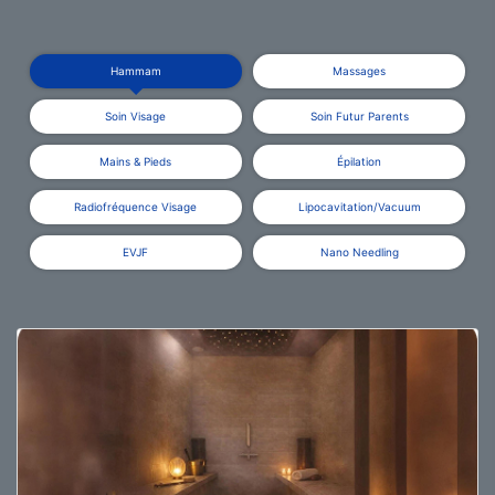
Hammam
Massages
Soin Visage
Soin Futur Parents
Mains & Pieds
Épilation
Radiofréquence Visage
Lipocavitation/Vacuum
EVJF
Nano Needling