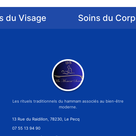
ge
Soins du Corps
Ê
Les rituels traditionnels du hammam associés au bien-être
moderne.
13 Rue du Raidillon, 78230, Le Pecq
07 55 13 94 90