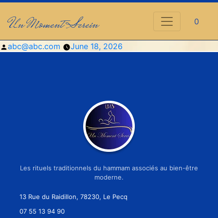
Un Moment Serein
0
Posted
abc@abc.com
June 18, 2026
by
Les rituels traditionnels du hammam associés au bien-être
moderne.
13 Rue du Raidillon, 78230, Le Pecq
07 55 13 94 90