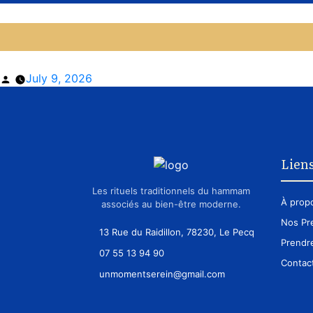
Posted
July 9, 2026
by
Liens
Les rituels traditionnels du hammam
À prop
associés au bien-être moderne.
Nos Pr
13 Rue du Raidillon, 78230, Le Pecq
Prendr
07 55 13 94 90
Contac
unmomentserein@gmail.com