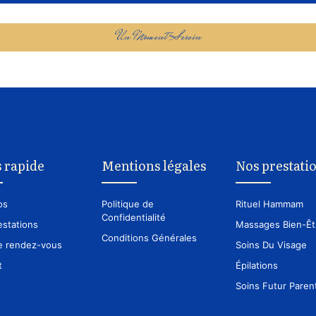
Un Moment Serein
 rapide
Mentions légales
Nos prestati
os
Politique de
Rituel Hammam
Confidentialité
estations
Massages Bien-Êt
Conditions Générales
e rendez-vous
Soins Du Visage
t
Épilations
Soins Futur Paren