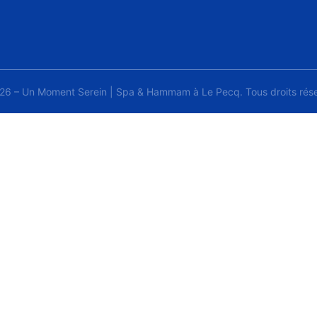
26 – Un Moment Serein | Spa & Hammam à Le Pecq. Tous droits rése