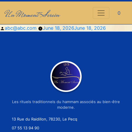
Un Moment Serein
0
Posted
abc@abc.com
June 18, 2026
June 18, 2026
by
Les rituels traditionnels du hammam associés au bien-être
moderne.
13 Rue du Raidillon, 78230, Le Pecq
07 55 13 94 90