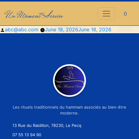
Un Moment Serein
0
Posted
abc@abc.com
June 18, 2026
June 18, 2026
by
Les rituels traditionnels du hammam associés au bien-être
moderne.
13 Rue du Raidillon, 78230, Le Pecq
07 55 13 94 90