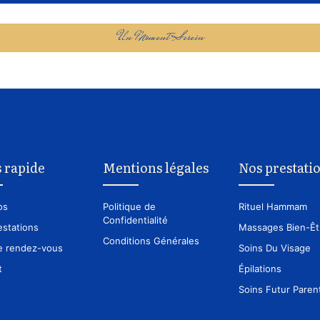
Un Moment Serein
 rapide
Mentions légales
Nos prestati
os
Politique de
Rituel Hammam
Confidentialité
estations
Massages Bien-Êt
Conditions Générales
e rendez-vous
Soins Du Visage
t
Épilations
Soins Futur Paren