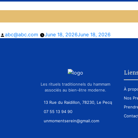
Posted
abc@abc.com
June 18, 2026
June 18, 2026
by
Liens
Les rituels traditionnels du hammam
À prop
associés au bien-être moderne.
Nos Pr
13 Rue du Raidillon, 78230, Le Pecq
Prendr
07 55 13 94 90
Contac
unmomentserein@gmail.com