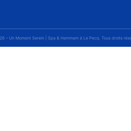
26 – Un Moment Serein | Spa & Hammam à Le Pecq. Tous droits rése