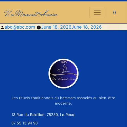
Un Moment Serein
0
Posted
abc@abc.com
June 18, 2026
June 18, 2026
by
Les rituels traditionnels du hammam associés au bien-être
moderne.
13 Rue du Raidillon, 78230, Le Pecq
07 55 13 94 90