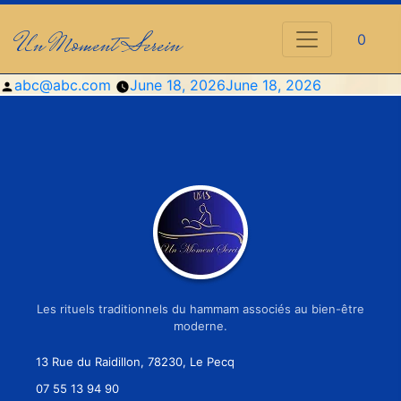
Un Moment Serein
0
Posted
abc@abc.com
June 18, 2026
June 18, 2026
by
Les rituels traditionnels du hammam associés au bien-être
moderne.
13 Rue du Raidillon, 78230, Le Pecq
07 55 13 94 90