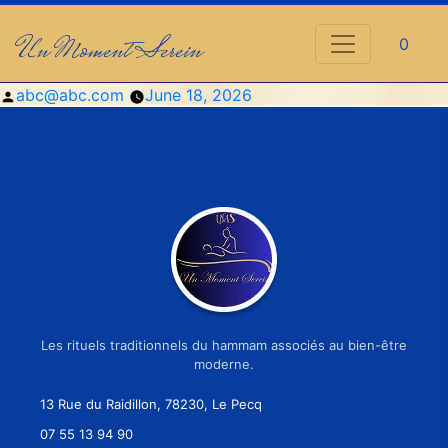
Un Moment Serein
0
Posted
abc@abc.com
June 18, 2026
by
Les rituels traditionnels du hammam associés au bien-être
moderne.
13 Rue du Raidillon, 78230, Le Pecq
07 55 13 94 90