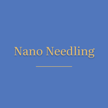
Nano Needling