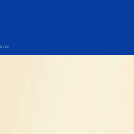
rvés.