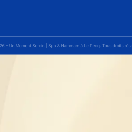
26 – Un Moment Serein | Spa & Hammam à Le Pecq. Tous droits rése