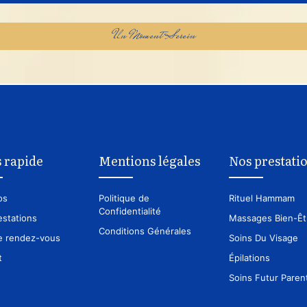
Un Moment Serein
 rapide
Mentions légales
Nos prestati
os
Politique de
Rituel Hammam
Confidentialité
estations
Massages Bien-Êt
Conditions Générales
e rendez-vous
Soins Du Visage
t
Épilations
Soins Futur Paren