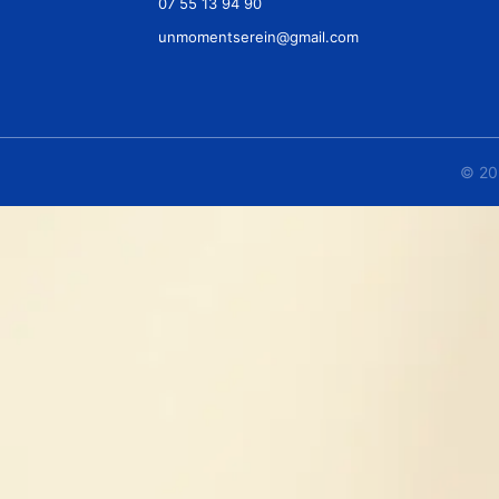
07 55 13 94 90
unmomentserein@gmail.com
© 20