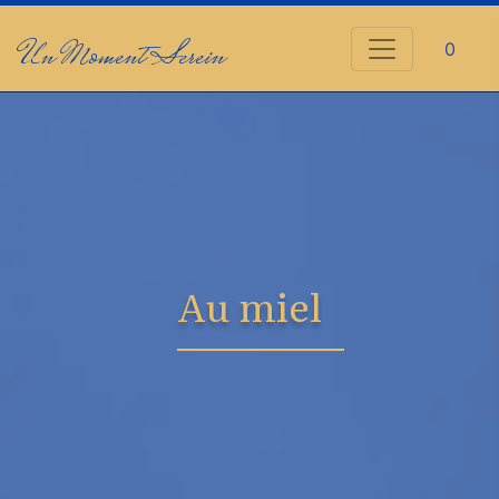
Un Moment Serein
0
Au miel