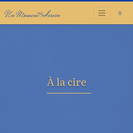
Un Moment Serein
0
À la cire