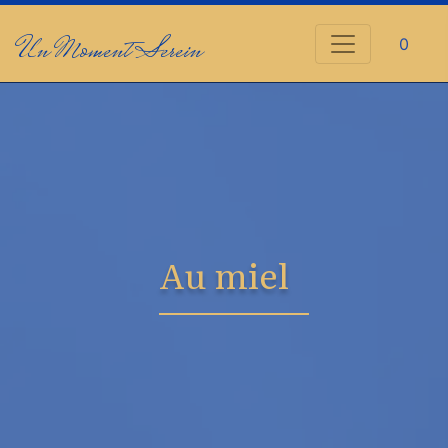
Un Moment Serein
0
Au miel