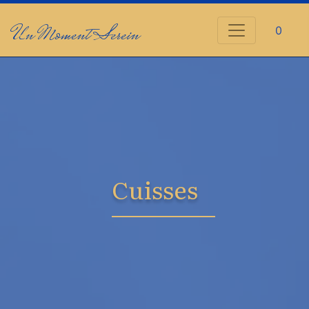
Un Moment Serein
0
Cuisses